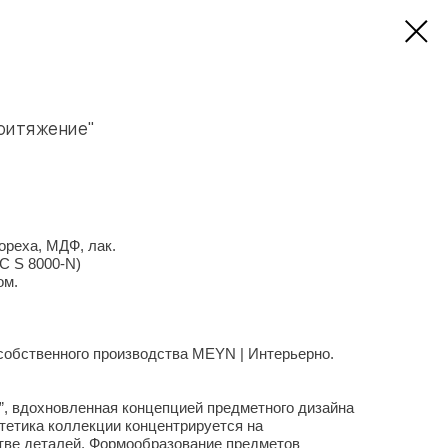
ритяжение"
ореха, МДФ, лак.
C S 8000-N)
ом.
 собственного производства MEYN | Интерьерно.
”, вдохновленная концепцией предметного дизайна
стетика коллекции концентрируется на
тве деталей. Формообразование предметов