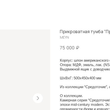
Прикроватная тумба "П
MEYN
₽
75 000
Корпус: шпон американского 
Опора: МДФ, эмаль, лак. (NS
Выдвижной ящик с доводчик
ШxВxГ: 500x450x400 мм
Из коллекции “Средоточие”,
О коллекции.
Камерная серия “Средоточие
эпохи mid-century modern. Э
органичности форм и изящес