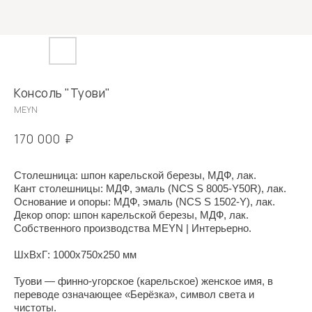
Консоль "Туови"
MEYN
₽
170 000
Столешница: шпон карельской березы, МДФ, лак.
Кант столешницы: МДФ, эмаль (NCS S 8005-Y50R), лак.
Основание и опоры: МДФ, эмаль (NCS S 1502-Y), лак.
Декор опор: шпон карельской березы, МДФ, лак.
Собственного производства MEYN | Интерьерно.
ШxВxГ: 1000x750x250 мм
Туови — финно-угорское (карельское) женское имя, в
переводе означающее «Берёзка», символ света и
чистоты.